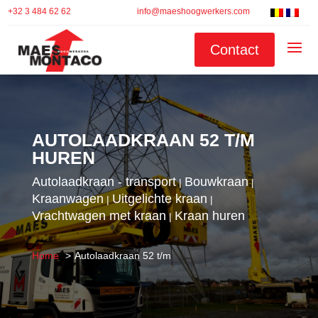
+32 3 484 62 62
info@maeshoogwerkers.com
Contact
AUTOLAADKRAAN 52 T/M
HUREN
Autolaadkraan - transport
Bouwkraan
|
|
Kraanwagen
Uitgelichte kraan
|
|
Vrachtwagen met kraan
Kraan huren
|
Home
Autolaadkraan 52 t/m