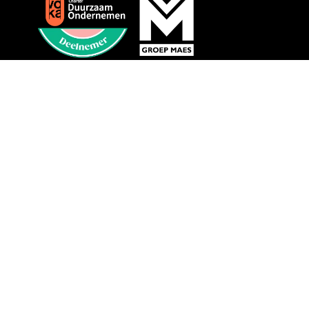
GROEP MAES
Maes Hoogwerkers & Montaco maakt deel uit van
Groep Maes, een groep van bedrijven gespecialiseerd
in alles wat in de hoogte gebeurt.
www.groepmaes.com