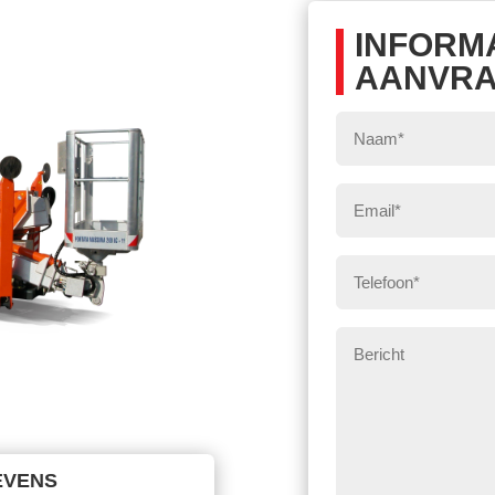
INFORM
AANVR
Naam
*
E-
mail
*
Telefoon
*
Bericht
EVENS