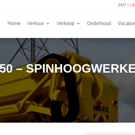
24/7
|
+3
Home
Verhuur
Verkoop
Onderhoud
Vacatur
250 – SPINHOOGWERK