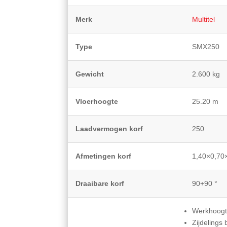
Merk
Multitel
Type
SMX250
Gewicht
2.600 kg
Vloerhoogte
25.20 m
Laadvermogen korf
250
Afmetingen korf
1,40×0,70
Draaibare korf
90+90 °
Werkhoogt
Zijdelings 