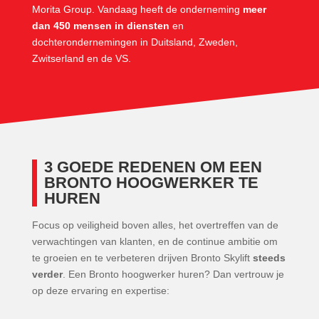
Morita Group. Vandaag heeft de onderneming
meer
dan 450 mensen in diensten
en
dochterondernemingen in Duitsland, Zweden,
Zwitserland en de VS.
3 GOEDE REDENEN OM EEN
BRONTO HOOGWERKER TE
HUREN
Focus op veiligheid boven alles, het overtreffen van de
verwachtingen van klanten, en de continue ambitie om
te groeien en te verbeteren drijven Bronto Skylift
steeds
verder
. Een Bronto hoogwerker huren? Dan vertrouw je
op deze ervaring en expertise: