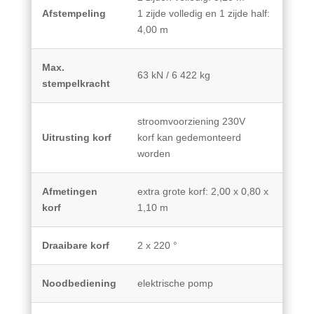
Afstempeling
1 zijde volledig en 1 zijde half:
4,00 m
Max.
63 kN / 6 422 kg
stempelkracht
stroomvoorziening 230V
Uitrusting korf
korf kan gedemonteerd
worden
Afmetingen
extra grote korf: 2,00 x 0,80 x
korf
1,10 m
Draaibare korf
2 x 220 °
Noodbediening
elektrische pomp