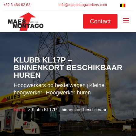
+32 3 484 62 62
info@maeshoogwerkers.com
Contact
KLUBB KL17P –
BINNENKORT BESCHIKBAAR
HUREN
Hoogwerkers op bestelwagen
Kleine
|
hoogwerker
Hoogwerker huren
|
Home
Klubb KL17P – binnenkort beschikbaar