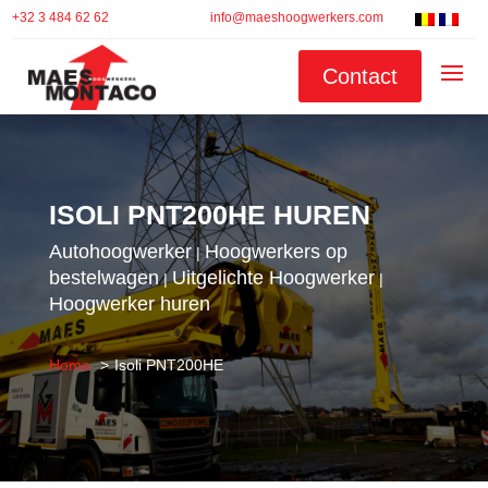
+32 3 484 62 62
info@maeshoogwerkers.com
Contact
ISOLI PNT200HE HUREN
Autohoogwerker
Hoogwerkers op
|
bestelwagen
Uitgelichte Hoogwerker
|
|
Hoogwerker huren
Home
Isoli PNT200HE