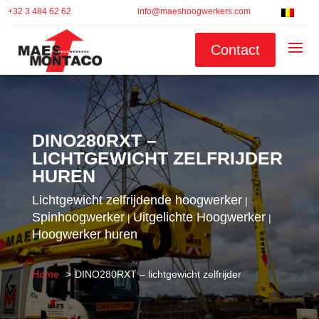
+32 3 484 62 62
info@maeshoogwerkers.com
Contact
DINO280RXT –
LICHTGEWICHT ZELFRIJDER
HUREN
Lichtgewicht zelfrijdende hoogwerker
|
Spinhoogwerker
Uitgelichte Hoogwerker
|
|
Hoogwerker huren
Home
DINO280RXT – lichtgewicht zelfrijder