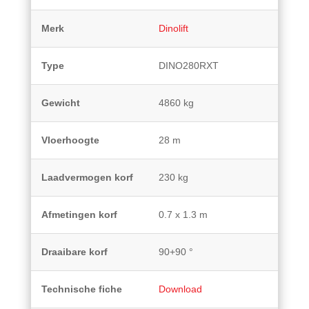
Merk
Dinolift
Type
DINO280RXT
Gewicht
4860 kg
Vloerhoogte
28 m
Laadvermogen korf
230 kg
Afmetingen korf
0.7 x 1.3 m
Draaibare korf
90+90 °
Technische fiche
Download