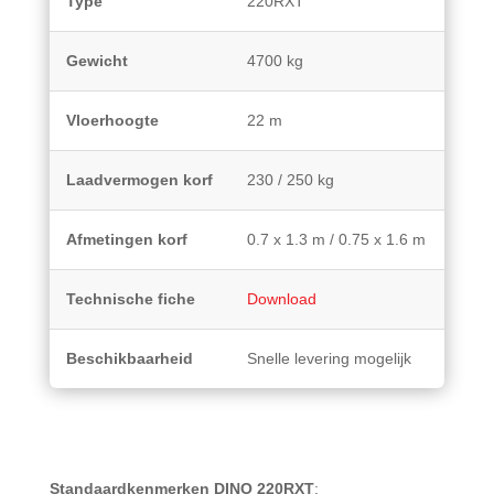
Type
220RXT
Gewicht
4700 kg
Vloerhoogte
22 m
Laadvermogen korf
230 / 250 kg
Afmetingen korf
0.7 x 1.3 m / 0.75 x 1.6 m
Technische fiche
Download
Beschikbaarheid
Snelle levering mogelijk
Standaardkenmerken DINO 220RXT
: