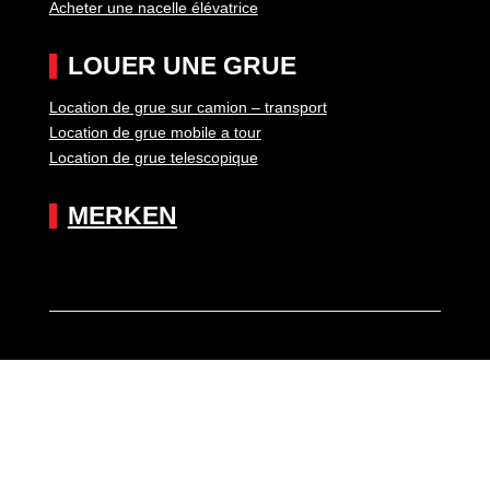
Acheter une nacelle élévatrice
LOUER UNE GRUE
Location de grue sur camion – transport
Location de grue mobile a tour
Location de grue telescopique
MERKEN
CONTACT
+32 3 484 62 62
info@maeshoogwerkers.com
Boudewijnlaan 5, 2243 Pulle