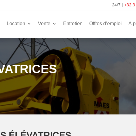
24/7
|
+32 3
Location
Vente
Entretien
Offres d’emploi
À p
VATRICES
S ÉLÉVATRICES