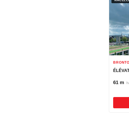
BRONT
ÉLÉVA
61 m
h