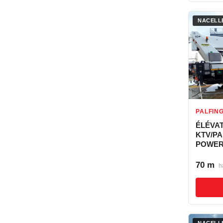
NACELLE
PALFIN
ÉLÉVA
KTV/P
POWER
70 m
h
NACELLE