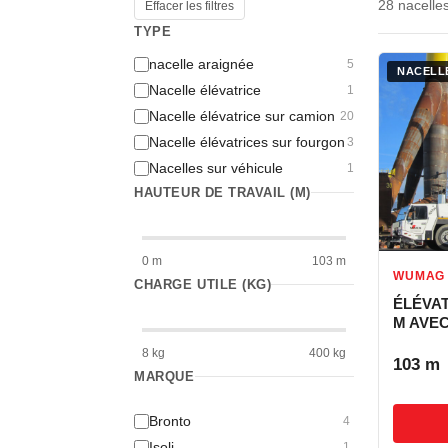
28 nacelle
Effacer les filtres
TYPE
nacelle araignée
5
NACELLE
Nacelle élévatrice
1
Nacelle élévatrice sur camion
20
Nacelle élévatrices sur fourgon
3
Nacelles sur véhicule
1
HAUTEUR DE TRAVAIL (M)
0 m
103 m
WUMAG
CHARGE UTILE (KG)
ÉLÉVA
M AVE
8 kg
400 kg
103 m
MARQUE
Bronto
4
Isoli
1