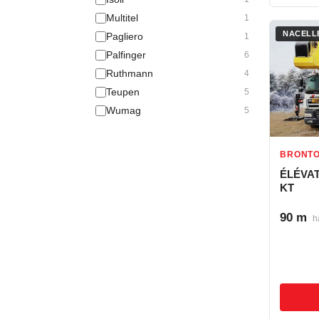
Multitel
1
NACELLE
Pagliero
1
Palfinger
6
Ruthmann
4
Teupen
5
Wumag
5
BRONT
ÉLÉVA
KT
90 m
h