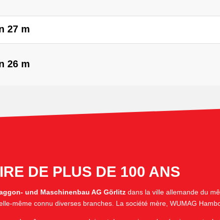
on 27 m
on 26 m
RE DE PLUS DE 100 ANS
aggon- und Maschinenbau AG Görlitz
dans la ville allemande du m
 a elle-même connu diverses branches. La société mère, WUMAG Hambourg