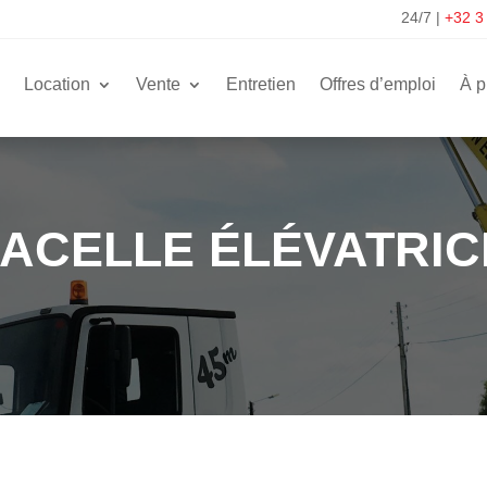
24/7
|
+32 3
Location
Vente
Entretien
Offres d’emploi
À p
NACELLE ÉLÉVATRI