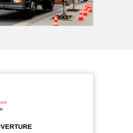
com
le
UVERTURE