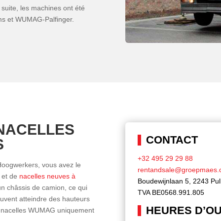
suite, les machines ont été
rms et WUMAG-Palfinger.
NACELLES
CONTACT
S
+32 495 29 29 88
Hoogwerkers, vous avez le
rentandsale@groepmaes.
et de
nacelles neuves à
Boudewijnlaan 5, 2243 Pul
n châssis de camion, ce qui
TVA BE0568.991.805
euvent atteindre des hauteurs
HEURES D’O
nos nacelles WUMAG uniquement