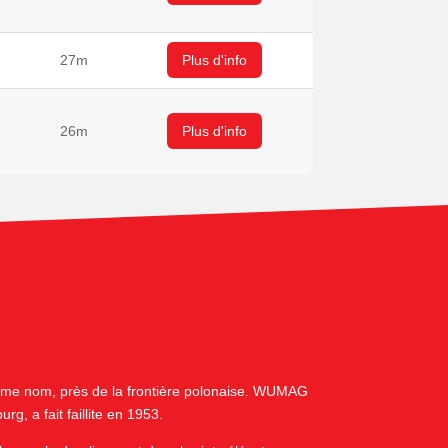
27m
Plus d'info
26m
Plus d'info
ême nom, près de la frontière polonaise. WUMAG
, a fait faillite en 1953.