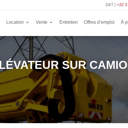
24/7
|
+32 3
Location
Vente
Entretien
Offres d’emploi
À p
LÉVATEUR SUR CAMIO