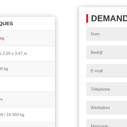
DEMAND
QUES
Nom
*
ag
Bedrijf
x 2,50 x 3,47 m
E-
00 kg
mail
*
Téléphone
*
 m
Werfadres
N / 10 503 kg
Message