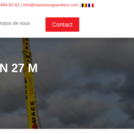
 484 62 62
|
info@maeshoogwerkers.com
|
ropos de nous
Contact
N 27 M