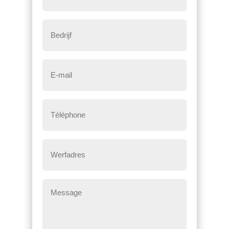
Bedrijf
E-
mail
*
Téléphone
*
Werfadres
Message