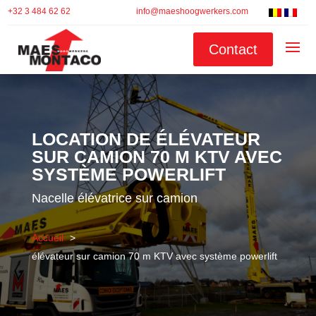
+32 3 484 62 62
info@maeshoogwerkers.com
Contact
LOCATION DE ÉLÉVATEUR
SUR CAMION 70 M KTV AVEC
SYSTÈME POWERLIFT
Nacelle élévatrice sur camion
Accueil
élévateur sur camion 70 m KTV avec système powerlift