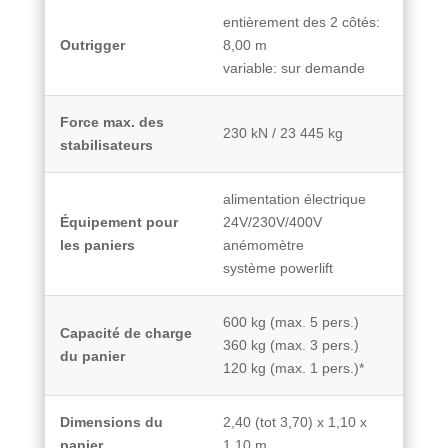
entièrement des 2 côtés:
Outrigger
8,00 m
variable: sur demande
Force max. des
230 kN / 23 445 kg
stabilisateurs
alimentation électrique
Équipement pour
24V/230V/400V
les paniers
anémomètre
système powerlift
600 kg (max. 5 pers.)
Capacité de charge
360 kg (max. 3 pers.)
du panier
120 kg (max. 1 pers.)*
Dimensions du
2,40 (tot 3,70) x 1,10 x
panier
1,10 m