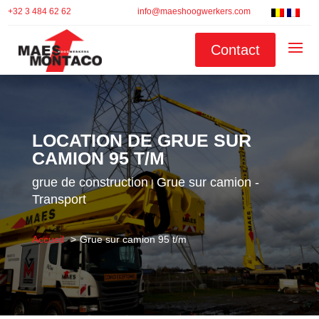
+32 3 484 62 62
info@maeshoogwerkers.com
Contact
LOCATION DE GRUE SUR
CAMION 95 T/M
grue de construction
Grue sur camion -
|
Transport
Accueil
Grue sur camion 95 t/m