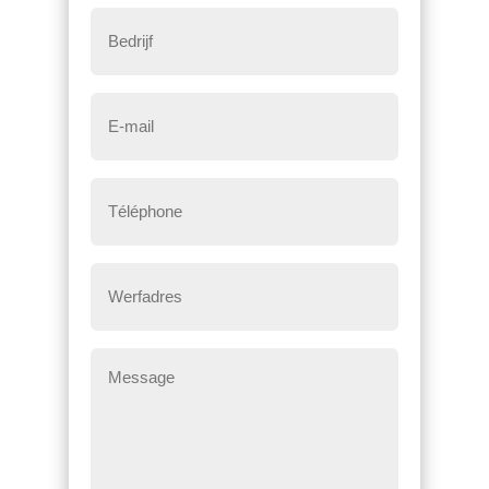
Bedrijf
E-
mail
*
Téléphone
*
Werfadres
Message