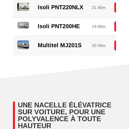
Isoli PNT220NLX
21.80m
Plus d
Isoli PNT200HE
19.90m
Plus d
Multitel MJ201S
20.30m
Plus d
UNE NACELLE ÉLÉVATRICE
SUR VOITURE, POUR UNE
POLYVALENCE À TOUTE
HAUTEUR