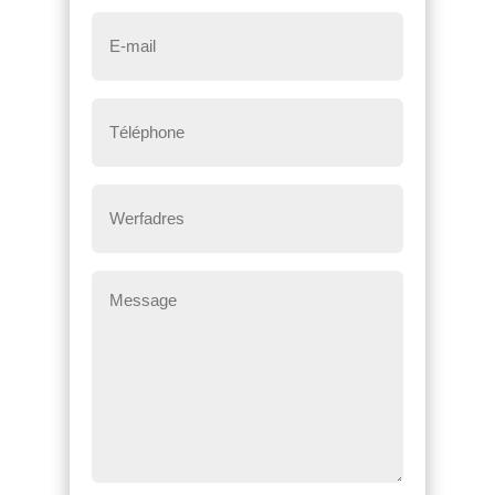
E-
mail
*
Téléphone
*
Werfadres
Message