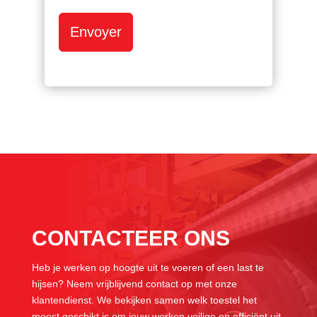
Envoyer
CONTACTEER ONS
Heb je werken op hoogte uit te voeren of een last te
hijsen? Neem vrijblijvend contact op met onze
klantendienst. We bekijken samen welk toestel het
meest geschikt is om jouw werken veilige en efficiënt uit