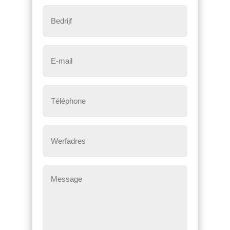
Bedrijf
E-
mail
*
Téléphone
*
Werfadres
Message