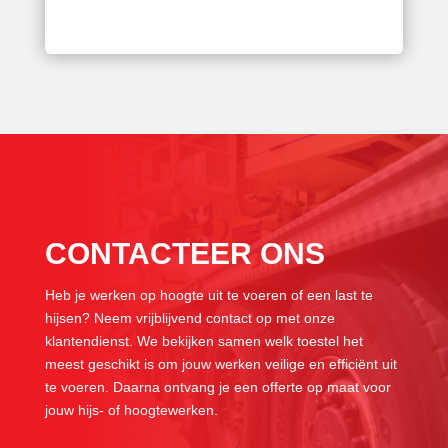
CONTACTEER ONS
Heb je werken op hoogte uit te voeren of een last te
hijsen? Neem vrijblijvend contact op met onze
klantendienst. We bekijken samen welk toestel het
meest geschikt is om jouw werken veilige en efficiënt uit
te voeren. Daarna ontvang je een offerte op maat voor
jouw hijs- of hoogtewerken.